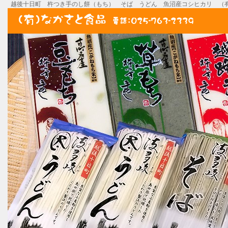
越後十日町 杵つき手のし餅（もち） そば うどん 魚沼産コシヒカリ （